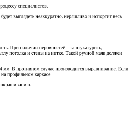
процессу специалистов.
удет выглядеть неаккуратно, неряшливо и испортит весь
ость. При наличии неровностей – заштукатурить,
глу потолка и стены на нитке. Такой ручной маяк должен
,4 мм. В противном случае производится выравнивание. Если
 на профильном каркасе.
о окрашиванию.