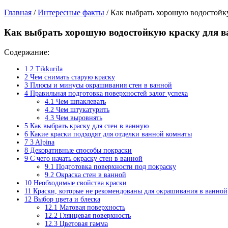
Главная
/
Интересные факты
/
Как выбрать хорошую водостойку
Как выбрать хорошую водостойкую краску для в
Cодержание:
1
2 Tikkurila
2
Чем снимать старую краску
3
Плюсы и минусы окрашивания стен в ванной
4
Правильная подготовка поверхностей залог успеха
4.1
Чем шпаклевать
4.2
Чем штукатурить
4.3
Чем выровнять
5
Как выбрать краску для стен в ванную
6
Какие краски подходят для отделки ванной комнаты
7
3 Alpina
8
Декоративные способы покраски
9
С чего начать окраску стен в ванной
9.1
Подготовка поверхности под покраску
9.2
Окраска стен в ванной
10
Необходимые свойства краски
11
Краски, которые не рекомендованы для окрашивания в ванной
12
Выбор цвета и блеска
12.1
Матовая поверхность
12.2
Глянцевая поверхность
12.3
Цветовая гамма