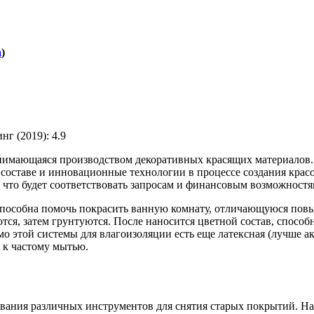
а
)
г (2019): 4.9
анимающаяся производством декоративных красящих материалов. 
в составе и инновационные технологии в процессе создания кра
 что будет соответствовать запросам и финансовым возможностя
 способна помочь покрасить ванную комнату, отличающуюся пов
тся, затем грунтуются. После наносится цветной состав, спосо
мо этой системы для влагоизоляции есть еще латексная (лучше а
 к частому мытью.
вания различных инструментов для снятия старых покрытий. Н