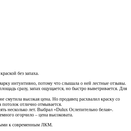
краской без запаха.
 марку интуитивно, потому что слышала о ней лестные отзывы.
лощадь сразу, запах ощущается, но быстро выветривается. Для
не смутила высокая цена. Но продавец расхвалил краску со
а потолок отлично отмывается.
ять несколько лет. Выбрал «Dulux Ослепительно белая».
немного огорчило – цена высоковата.
емыми к современным ЛКМ.