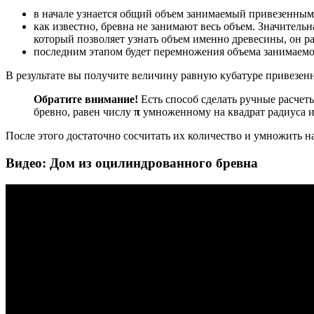
в начале узнается общий объем занимаемый привезенным 
как известно, бревна не занимают весь объем. Значитель
который позволяет узнать объем именно древесины, он ра
последним этапом будет перемножения объема занимаемо
В результате вы получите величину равную кубатуре привезе
Обратите внимание!
Есть способ сделать ручные расчет
бревно, равен числу
π
умноженному на квадрат радиуса и 
После этого достаточно сосчитать их количество и умножить на
Видео: Дом из оцилиндрованного бревна